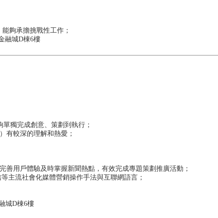
，能夠承擔挑戰性工作；
技金融城D棟6樓
能夠單獨完成創意、策劃到執行；
段）有較深的理解和熱愛；
，完善用戶體驗及時掌握新聞熱點，有效完成專題策劃推廣活動；
信等主流社會化媒體營銷操作手法與互聯網語言；
融城D棟6樓