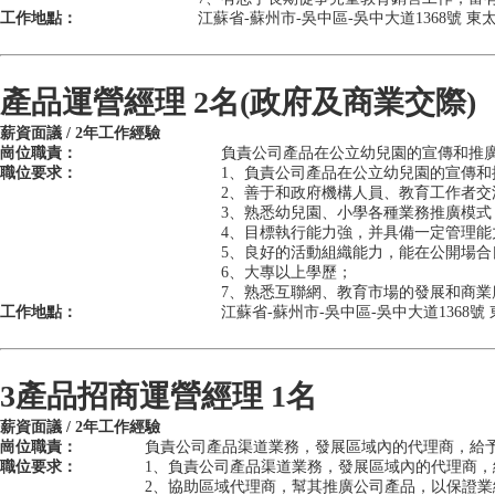
工作地點：
江蘇省-蘇州市-吳中區-吳中大道1368號 
產品運營經理 2名(政府及商業交際)
薪資面議 / 2年工作經驗
崗位職責：
負責公司產品在公立幼兒園的宣傳和推
職位要求：
1、負責公司產品在公立幼兒園的宣傳和
2、善于和政府機構人員、教育工作者交
3、熟悉幼兒園、小學各種業務推廣模式
4、目標執行能力強，并具備一定管理能
5、良好的活動組織能力，能在公開場合
6、大專以上學歷；
7、熟悉互聯網、教育市場的發展和商業
工作地點：
江蘇省-蘇州市-吳中區-吳中大道1368號
3產品招商運營經理 1名
薪資面議 / 2年工作經驗
崗位職責：
負責公司產品渠道業務，發展區域內的代理商，給
職位要求：
1、負責公司產品渠道業務，發展區域內的代理商
2、協助區域代理商，幫其推廣公司產品，以保證業