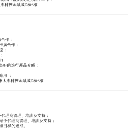
東太湖科技金融城D棟6樓
廣合作；
推廣合作；
流；
；
力
良好的進行產品介紹；
應用 ；
 東太湖科技金融城D棟6樓
予代理商管理、培訓及支持；
，給予代理商管理、培訓及支持；
績目標的達成。