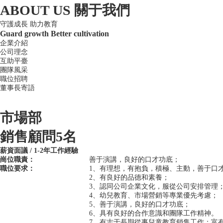
ABOUT US 關于我們
守護成長 助力教育
Guard growth Better cultivation
企業介紹
公司理念
互助平臺
團隊風采
職位招聘
董事長寄語
市場部
銷售顧問5名
薪資面議 / 1-2年工作經驗
崗位職責：
善于演講，良好的口才功底；
職位要求：
1、有理想，有抱負，積極、主動，善于口
2、有良好的品德和素養；
3、認同公司企業文化，服從公司安排管理
4、幼兒教育、市場營銷等專業優先考慮；
5、善于演講，良好的口才功底；
6、具有良好的合作意識和團隊工作精神。
7、有志于長期從事兒童教育銷售工作；富