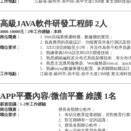
工作地點：
江蘇省-蘇州市-吳中區-吳中大道1368號 東太湖科技金
高級JAVA軟件研發工程師 2人
4000-10000元 / 2年工作經驗 / 本科
崗位職責：
1. Web后端業務邏輯層、數據層的實現；
2. 負責應用的高級設計、功能實現并進行測試及
職位要求：
1、J2EE項目經驗至少2年；并且作為骨干程序
2、熟練掌握JAVA語言和J2EE開發技術；
3、熟悉網絡編程及分布式系統架構技術，有分布
4、熟悉主流應用服務器、Web服務器tomcat、ap
5、熟練mysql數據庫優化配置、多表關聯結構設計
工作地點：
江蘇省-蘇州市-吳中區-吳中大道1368號 東太湖科
APP平臺內容/微信平臺 維護 1名
薪資面議 / 1-2年工作經驗
崗位職責：
擅長各類辦公軟件；
職位要求：
1、有幼兒教育從業經驗，并對教育行業
2、對互聯網有一定的認識；
3、擅長各類辦公軟件；
4、有一定的文案寫作基礎；