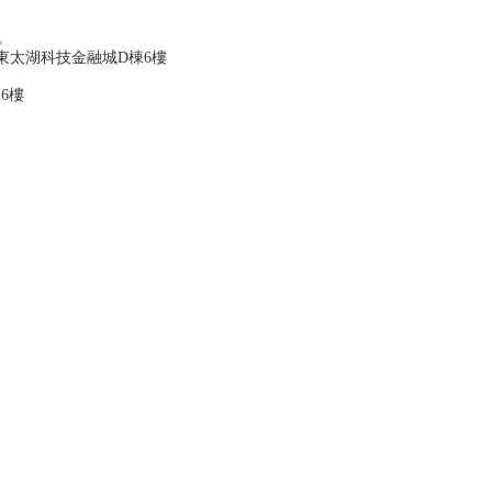
。
 東太湖科技金融城D棟6樓
6樓