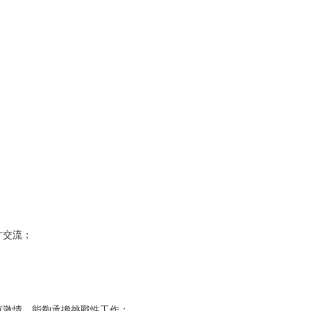
才交流；
；
有激情，能夠承擔挑戰性工作；