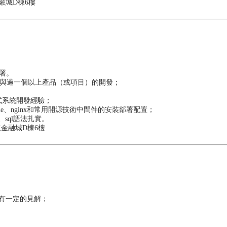
融城D棟6樓
部署。
員參與過一個以上產品（或項目）的開發；
式系統開發經驗；
ache、nginx和常用開源技術中間件的安裝部署配置；
、sql語法扎實。
技金融城D棟6樓
有一定的見解；