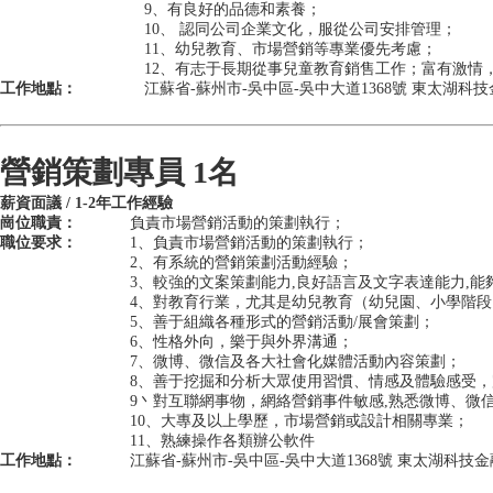
9、有良好的品德和素養；
10、 認同公司企業文化，服從公司安排管理；
11、幼兒教育、市場營銷等專業優先考慮；
12、有志于長期從事兒童教育銷售工作；富有激情
工作地點：
江蘇省-蘇州市-吳中區-吳中大道1368號 東太湖科
營銷策劃專員 1名
薪資面議 / 1-2年工作經驗
崗位職責：
負責市場營銷活動的策劃執行；
職位要求：
1、負責市場營銷活動的策劃執行；
2、有系統的營銷策劃活動經驗；
3、較強的文案策劃能力,良好語言及文字表達能力,
4、對教育行業，尤其是幼兒教育（幼兒園、小學階
5、善于組織各種形式的營銷活動/展會策劃；
6、性格外向，樂于與外界溝通；
7、微博、微信及各大社會化媒體活動內容策劃；
8、善于挖掘和分析大眾使用習慣、情感及體驗感受
9丶對互聯網事物，網絡營銷事件敏感,熟悉微博、微
10、大專及以上學歷，市場營銷或設計相關專業；
11、熟練操作各類辦公軟件
工作地點：
江蘇省-蘇州市-吳中區-吳中大道1368號 東太湖科技金