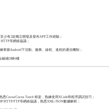
歷；至少有2款獨立開發及發布APP工作經驗；
、HTTP等網絡協議；
編程，熟練掌握Android下活動、服務、線程、進程的通信機制；
金融城D棟6樓
；
，熟悉Cocoa/Cocoa Touch 框架，熟練使用XCode和程序調試技巧；
DP/HTTP/FTP等網絡協議，熟悉XML/JSON數據解析；