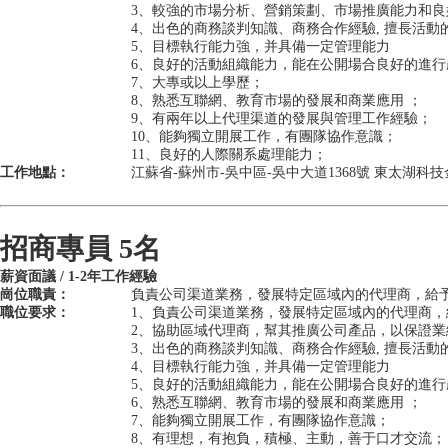
3、較強的市場分析、營銷策劃、市場推廣能力和
4、出色的商務談判知識、商務合作經驗, 擅長活
5、目標執行能力強，并具備一定管理能力
6、良好的活動組織能力，能在公開場合良好的進行
7、大專或以上學歷；
8、熟悉互聯網、教育市場的發展和商業應用 ；
9、有兩年以上代理渠道的發展與管理工作經驗；
10、能夠獨立開展工作，有團隊協作意識；
11、良好的人際關系處理能力；
工作地點：
江蘇省-蘇州市-吳中區-吳中大道1368號 東太湖科
招商專員 5名
薪資面議 / 1-2年工作經驗
崗位職責：
負責公司渠道業務，發展特定區域內的代理商，給
職位要求：
1、負責公司渠道業務，發展特定區域內的代理商
2、協助區域代理商，幫其推廣公司產品，以保證業
3、出色的商務談判知識、商務合作經驗, 擅長活
4、目標執行能力強，并具備一定管理能力
5、良好的活動組織能力，能在公開場合良好的進
6、熟悉互聯網、教育市場的發展和商業應用 ；
7、能夠獨立開展工作，有團隊協作意識；
8、有理想，有抱負，積極、主動，善于口才交流；